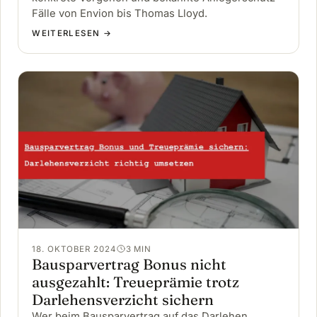
Fälle von Envion bis Thomas Lloyd.
WEITERLESEN →
18. OKTOBER 2024
3 MIN
Bausparvertrag Bonus nicht
ausgezahlt: Treueprämie trotz
Darlehensverzicht sichern
Wer beim Bausparvertrag auf das Darlehen