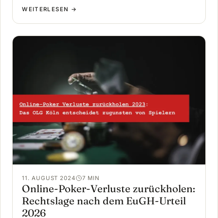
WEITERLESEN →
11. AUGUST 2024
7 MIN
Online-Poker-Verluste zurückholen:
Rechtslage nach dem EuGH-Urteil
2026