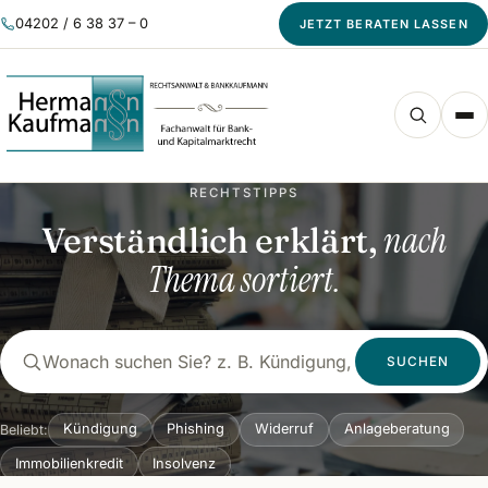
04202 / 6 38 37 – 0
JETZT BERATEN LASSEN
RECHTSTIPPS
nach
Verständlich erklärt,
Thema sortiert.
SUCHEN
Kündigung
Phishing
Widerruf
Anlageberatung
Beliebt:
Immobilienkredit
Insolvenz