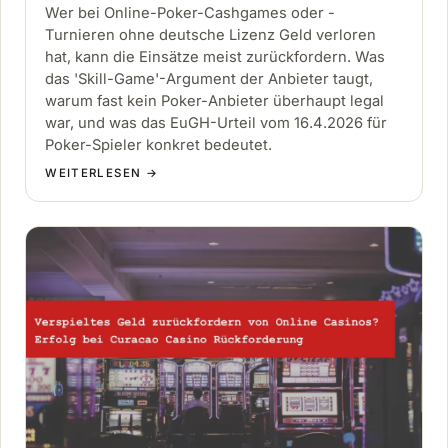
Wer bei Online-Poker-Cashgames oder -
Turnieren ohne deutsche Lizenz Geld verloren
hat, kann die Einsätze meist zurückfordern. Was
das 'Skill-Game'-Argument der Anbieter taugt,
warum fast kein Poker-Anbieter überhaupt legal
war, und was das EuGH-Urteil vom 16.4.2026 für
Poker-Spieler konkret bedeutet.
WEITERLESEN →