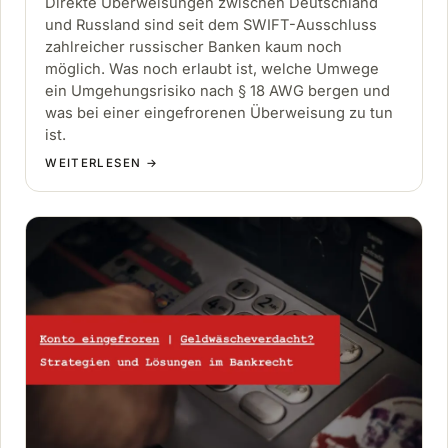
Direkte Überweisungen zwischen Deutschland
und Russland sind seit dem SWIFT-Ausschluss
zahlreicher russischer Banken kaum noch
möglich. Was noch erlaubt ist, welche Umwege
ein Umgehungsrisiko nach § 18 AWG bergen und
was bei einer eingefrorenen Überweisung zu tun
ist.
WEITERLESEN →