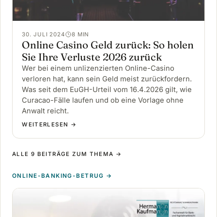
30. JULI 2024
8 MIN
Online Casino Geld zurück: So holen
Sie Ihre Verluste 2026 zurück
Wer bei einem unlizenzierten Online-Casino
verloren hat, kann sein Geld meist zurückfordern.
Was seit dem EuGH-Urteil vom 16.4.2026 gilt, wie
Curacao-Fälle laufen und ob eine Vorlage ohne
Anwalt reicht.
WEITERLESEN →
ALLE 9 BEITRÄGE ZUM THEMA →
ONLINE-BANKING-BETRUG →