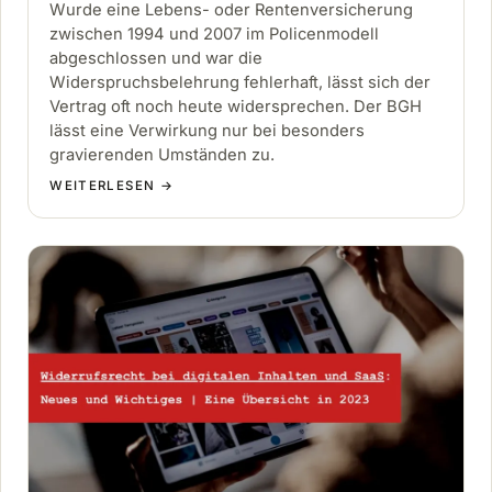
Wurde eine Lebens- oder Rentenversicherung
zwischen 1994 und 2007 im Policenmodell
abgeschlossen und war die
Widerspruchsbelehrung fehlerhaft, lässt sich der
Vertrag oft noch heute widersprechen. Der BGH
lässt eine Verwirkung nur bei besonders
gravierenden Umständen zu.
WEITERLESEN →