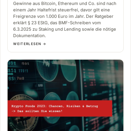
Gewinne aus Bitcoin, Ethereum und Co. sind nach
einem Jahr Haltefrist steuerfrei, davor gilt eine
Freigrenze von 1.000 Euro im Jahr. Der Ratgeber
erklärt § 23 EStG, das BMF-Schreiben vom
6.3.2025 zu Staking und Lending sowie die nötige
Dokumentation.
WEITERLESEN →