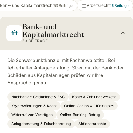
Bank- und Kapitalmarktrecht
Arbeitsrecht
53 Beiträge
26 Beiträge
Bank- und
Kapitalmarktrecht
53 BEITRÄGE
Die Schwerpunktkanzlei mit Fachanwaltstitel. Bei
fehlerhafter Anlageberatung, Streit mit der Bank oder
Schäden aus Kapitalanlagen prüfen wir Ihre
Ansprüche genau.
Nachhaltige Geldanlage & ESG
Konto & Zahlungsverkehr
Kryptowährungen & Recht
Online-Casino & Glücksspiel
Widerruf von Verträgen
Online-Banking-Betrug
Anlageberatung & Falschberatung
Aktionärsrechte