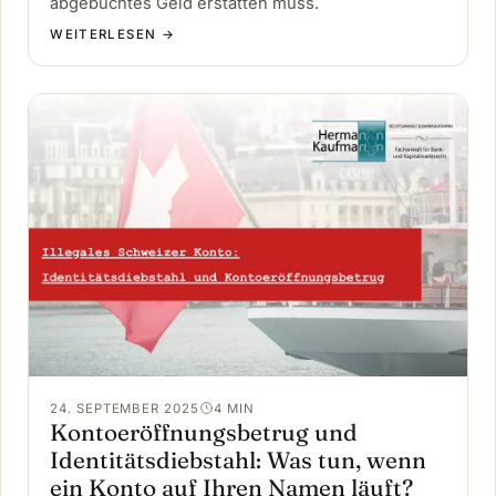
abgebuchtes Geld erstatten muss.
WEITERLESEN →
24. SEPTEMBER 2025
4 MIN
Kontoeröffnungsbetrug und
Identitätsdiebstahl: Was tun, wenn
ein Konto auf Ihren Namen läuft?