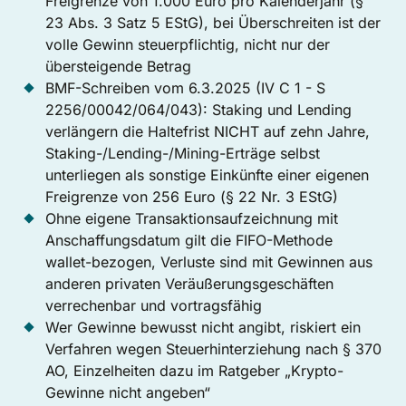
Freigrenze von 1.000 Euro pro Kalenderjahr (§
23 Abs. 3 Satz 5 EStG), bei Überschreiten ist der
volle Gewinn steuerpflichtig, nicht nur der
übersteigende Betrag
BMF-Schreiben vom 6.3.2025 (IV C 1 - S
2256/00042/064/043): Staking und Lending
verlängern die Haltefrist NICHT auf zehn Jahre,
Staking-/Lending-/Mining-Erträge selbst
unterliegen als sonstige Einkünfte einer eigenen
Freigrenze von 256 Euro (§ 22 Nr. 3 EStG)
Ohne eigene Transaktionsaufzeichnung mit
Anschaffungsdatum gilt die FIFO-Methode
wallet-bezogen, Verluste sind mit Gewinnen aus
anderen privaten Veräußerungsgeschäften
verrechenbar und vortragsfähig
Wer Gewinne bewusst nicht angibt, riskiert ein
Verfahren wegen Steuerhinterziehung nach § 370
AO, Einzelheiten dazu im Ratgeber „Krypto-
Gewinne nicht angeben“