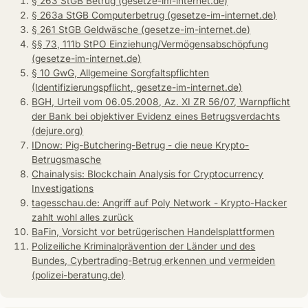
§ 263 StGB Betrug (gesetze-im-internet.de)
§ 263a StGB Computerbetrug (gesetze-im-internet.de)
§ 261 StGB Geldwäsche (gesetze-im-internet.de)
§§ 73, 111b StPO Einziehung/Vermögensabschöpfung
(gesetze-im-internet.de)
§ 10 GwG, Allgemeine Sorgfaltspflichten
(Identifizierungspflicht, gesetze-im-internet.de)
BGH, Urteil vom 06.05.2008, Az. XI ZR 56/07, Warnpflicht
der Bank bei objektiver Evidenz eines Betrugsverdachts
(dejure.org)
IDnow: Pig-Butchering-Betrug - die neue Krypto-
Betrugsmasche
Chainalysis: Blockchain Analysis for Cryptocurrency
Investigations
tagesschau.de: Angriff auf Poly Network - Krypto-Hacker
zahlt wohl alles zurück
BaFin, Vorsicht vor betrügerischen Handelsplattformen
Polizeiliche Kriminalprävention der Länder und des
Bundes, Cybertrading-Betrug erkennen und vermeiden
(polizei-beratung.de)