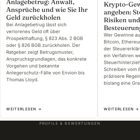
Anlagebetrug: Anwalt,
Krypto-Gew
Ansprüche und wie Sie Ihr
angeben: St
Geld zurückholen
Risiken un
Bei Anlagebetrug lässt sich
Besteuerun
verlorenes Geld oft über
Wer Gewinne au
Prospekthaftung, § 823 Abs. 2 BGB
Bitcoin, Ethereu
oder § 826 BGB zurückholen. Der
der Steuererklär
Ratgeber zeigt Betrugsmuster,
ein Verfahren 
Anspruchsgrundlagen, das konkrete
Steuerhinterzie
Vorgehen und bekannte
Schreiben vom 6
Anlegerschutz-Fälle von Envion bis
präzisere Regeln
Thomas Lloyd.
bislang eine Gr
WEITERLESEN →
WEITERLESEN →
PROFILE & BEWERTUNGEN