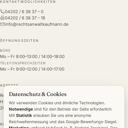
KONTAKTMÖGLICHKEITEN
04202 / 6 38 37 – 0
04202 / 6 38 37 – 18
info@rechtsanwaltkaufmann.de
ÖFFNUNGSZEITEN
BÜRO
Mo – Fr 8:00–13:00 / 14:00–18:00
TELEFONSPRECHZEITEN
Mo – Fr 9:00–12:00 / 14:00–17:00
ADRESSE
Datenschutz & Cookies
Rechtsanwalt Kaufmann
Heilbronnstraße 2
Wir verwenden Cookies und ähnliche Technologien.
28832 Achim
Notwendige
sind für den Betrieb der Seite erforderlich.
Mit
Statistik
erlauben Sie uns eine anonyme
Reichweitenmessung und das Google-Bewertungs-Siegel.
RECHTSGEBIETE
Marketing
umfasst HubSpot (z. B. Kontakt-Tracking). Das