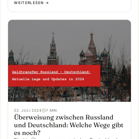
WEITERLESEN →
22. JULI 2024
7 MIN
Überweisung zwischen Russland
und Deutschland: Welche Wege gibt
es noch?