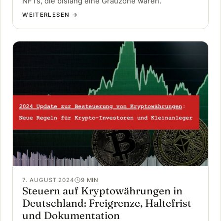
NFTs, die bislang eine Grauzone waren.
WEITERLESEN →
7. AUGUST 2024
9 MIN
Steuern auf Kryptowährungen in
Deutschland: Freigrenze, Haltefrist
und Dokumentation