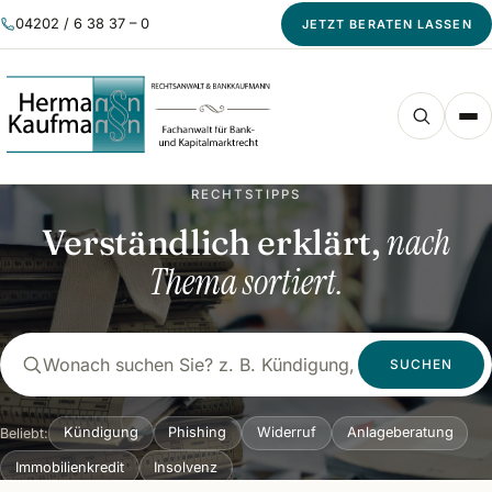
04202 / 6 38 37 – 0
JETZT BERATEN LASSEN
RECHTSTIPPS
nach
Verständlich erklärt,
Thema sortiert.
SUCHEN
Kündigung
Phishing
Widerruf
Anlageberatung
Beliebt:
Immobilienkredit
Insolvenz