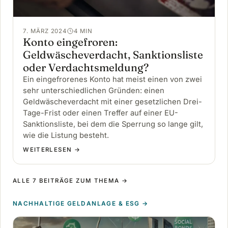
7. MÄRZ 2024
4 MIN
Konto eingefroren:
Geldwäscheverdacht, Sanktionsliste
oder Verdachtsmeldung?
Ein eingefrorenes Konto hat meist einen von zwei
sehr unterschiedlichen Gründen: einen
Geldwäscheverdacht mit einer gesetzlichen Drei-
Tage-Frist oder einen Treffer auf einer EU-
Sanktionsliste, bei dem die Sperrung so lange gilt,
wie die Listung besteht.
WEITERLESEN →
ALLE 7 BEITRÄGE ZUM THEMA →
NACHHALTIGE GELDANLAGE & ESG →