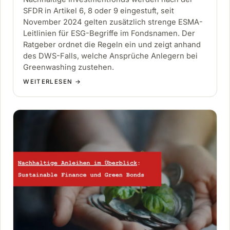
SFDR in Artikel 6, 8 oder 9 eingestuft, seit
November 2024 gelten zusätzlich strenge ESMA-
Leitlinien für ESG-Begriffe im Fondsnamen. Der
Ratgeber ordnet die Regeln ein und zeigt anhand
des DWS-Falls, welche Ansprüche Anlegern bei
Greenwashing zustehen.
WEITERLESEN →