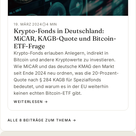
19. MÄRZ 2024
4 MIN
Krypto-Fonds in Deutschland:
MiCAR, KAGB-Quote und Bitcoin-
ETF-Frage
Krypto-Fonds erlauben Anlegern, indirekt in
Bitcoin und andere Kryptowerte zu investieren.
Wie MiCAR und das deutsche KMAG den Markt
seit Ende 2024 neu ordnen, was die 20-Prozent-
Quote nach § 284 KAGB für Spezialfonds
bedeutet, und warum es in der EU weiterhin
keinen echten Bitcoin-ETF gibt.
WEITERLESEN →
ALLE 8 BEITRÄGE ZUM THEMA →