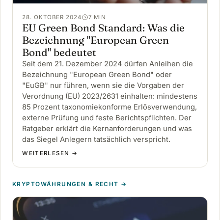
28. OKTOBER 2024
7 MIN
EU Green Bond Standard: Was die
Bezeichnung "European Green
Bond" bedeutet
Seit dem 21. Dezember 2024 dürfen Anleihen die
Bezeichnung "European Green Bond" oder
"EuGB" nur führen, wenn sie die Vorgaben der
Verordnung (EU) 2023/2631 einhalten: mindestens
85 Prozent taxonomiekonforme Erlösverwendung,
externe Prüfung und feste Berichtspflichten. Der
Ratgeber erklärt die Kernanforderungen und was
das Siegel Anlegern tatsächlich verspricht.
WEITERLESEN →
KRYPTOWÄHRUNGEN & RECHT →