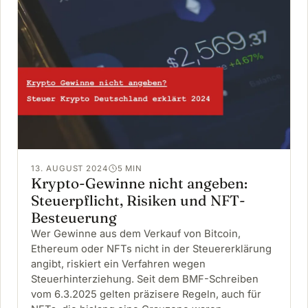
13. AUGUST 2024
5 MIN
Krypto-Gewinne nicht angeben:
Steuerpflicht, Risiken und NFT-
Besteuerung
Wer Gewinne aus dem Verkauf von Bitcoin,
Ethereum oder NFTs nicht in der Steuererklärung
angibt, riskiert ein Verfahren wegen
Steuerhinterziehung. Seit dem BMF-Schreiben
vom 6.3.2025 gelten präzisere Regeln, auch für