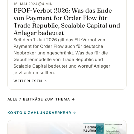
16. MAI 2024
4 MIN
PFOF-Verbot 2026: Was das Ende
von Payment for Order Flow für
Trade Republic, Scalable Capital und
Anleger bedeutet
Seit dem 1. Juli 2026 gilt das EU-Verbot von
Payment for Order Flow auch für deutsche
Neobroker uneingeschränkt. Was das für die
Gebührenmodelle von Trade Republic und
Scalable Capital bedeutet und worauf Anleger
jetzt achten sollten.
WEITERLESEN →
ALLE 7 BEITRÄGE ZUM THEMA →
KONTO & ZAHLUNGSVERKEHR →