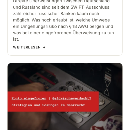
Direkte Überweisungen zwischen Deutschland
und Russland sind seit dem SWIFT-Ausschluss
zahlreicher russischer Banken kaum noch
möglich. Was noch erlaubt ist, welche Umwege
ein Umgehungsrisiko nach § 18 AWG bergen und
was bei einer eingefrorenen Überweisung zu tun
ist.
WEITERLESEN →