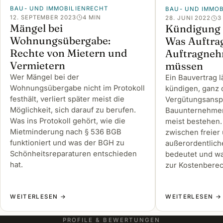
BAU- UND IMMOBILIENRECHT
BAU- UND IMMOB
12. SEPTEMBER 2023
4 MIN
28. JUNI 2022
3
Mängel bei
Kündigung 
Wohnungsübergabe:
Was Auftra
Rechte von Mietern und
Auftragneh
Vermietern
müssen
Wer Mängel bei der
Ein Bauvertrag l
Wohnungsübergabe nicht im Protokoll
kündigen, ganz 
festhält, verliert später meist die
Vergütungsansp
Möglichkeit, sich darauf zu berufen.
Bauunternehmer
Was ins Protokoll gehört, wie die
meist bestehen.
Mietminderung nach § 536 BGB
zwischen freier
funktioniert und was der BGH zu
außerordentlic
Schönheitsreparaturen entschieden
bedeutet und was
hat.
zur Kostenberec
WEITERLESEN →
WEITERLESEN →
PROFILE & BEWERTUNGEN