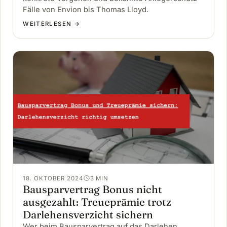
Fälle von Envion bis Thomas Lloyd.
WEITERLESEN →
18. OKTOBER 2024
3 MIN
Bausparvertrag Bonus nicht
ausgezahlt: Treueprämie trotz
Darlehensverzicht sichern
Wer beim Bausparvertrag auf das Darlehen