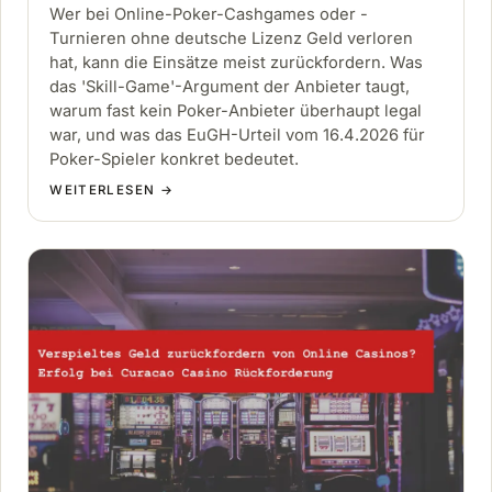
Wer bei Online-Poker-Cashgames oder -
Turnieren ohne deutsche Lizenz Geld verloren
hat, kann die Einsätze meist zurückfordern. Was
das 'Skill-Game'-Argument der Anbieter taugt,
warum fast kein Poker-Anbieter überhaupt legal
war, und was das EuGH-Urteil vom 16.4.2026 für
Poker-Spieler konkret bedeutet.
WEITERLESEN →