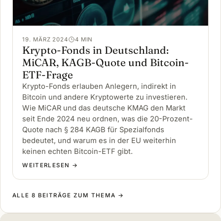
19. MÄRZ 2024
4 MIN
Krypto-Fonds in Deutschland:
MiCAR, KAGB-Quote und Bitcoin-
ETF-Frage
Krypto-Fonds erlauben Anlegern, indirekt in
Bitcoin und andere Kryptowerte zu investieren.
Wie MiCAR und das deutsche KMAG den Markt
seit Ende 2024 neu ordnen, was die 20-Prozent-
Quote nach § 284 KAGB für Spezialfonds
bedeutet, und warum es in der EU weiterhin
keinen echten Bitcoin-ETF gibt.
WEITERLESEN →
ALLE 8 BEITRÄGE ZUM THEMA →