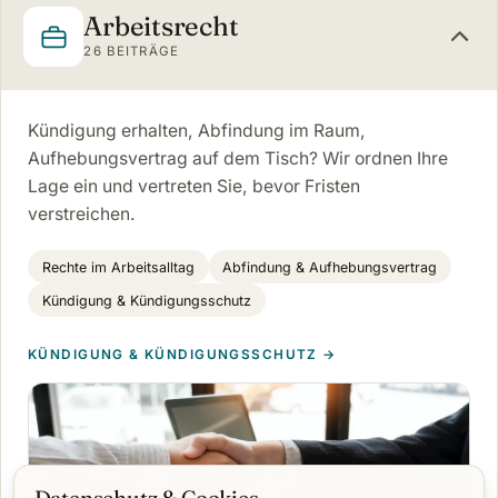
Arbeitsrecht
26 BEITRÄGE
Kündigung erhalten, Abfindung im Raum,
Aufhebungsvertrag auf dem Tisch? Wir ordnen Ihre
Lage ein und vertreten Sie, bevor Fristen
verstreichen.
Rechte im Arbeitsalltag
Abfindung & Aufhebungsvertrag
Kündigung & Kündigungsschutz
KÜNDIGUNG & KÜNDIGUNGSSCHUTZ →
Datenschutz & Cookies