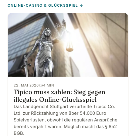
ONLINE-CASINO & GLÜCKSSPIEL →
22. MAI 2026
4 MIN
Tipico muss zahlen: Sieg gegen
illegales Online-Glücksspiel
Das Landgericht Stuttgart verurteilte Tipico Co.
Ltd. zur Rückzahlung von über 54.000 Euro
Spielverlusten, obwohl die regulären Ansprüche
bereits verjährt waren. Möglich macht das § 852
BGB.