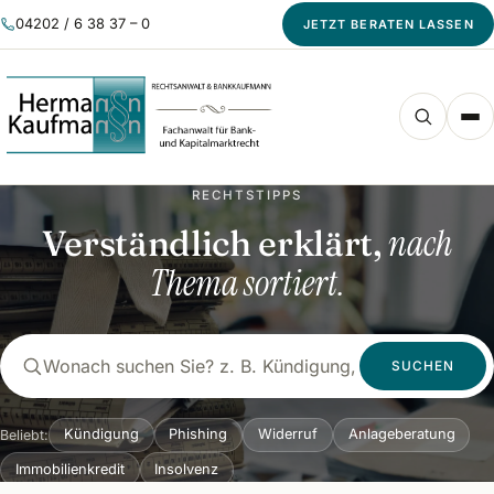
04202 / 6 38 37 – 0
JETZT BERATEN LASSEN
RECHTSTIPPS
nach
Verständlich erklärt,
Thema sortiert.
SUCHEN
Kündigung
Phishing
Widerruf
Anlageberatung
Beliebt:
Immobilienkredit
Insolvenz