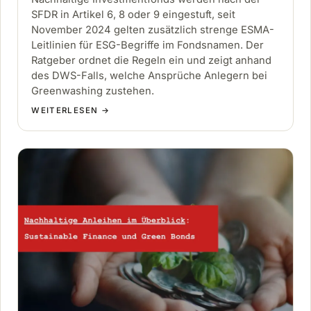
SFDR in Artikel 6, 8 oder 9 eingestuft, seit
November 2024 gelten zusätzlich strenge ESMA-
Leitlinien für ESG-Begriffe im Fondsnamen. Der
Ratgeber ordnet die Regeln ein und zeigt anhand
des DWS-Falls, welche Ansprüche Anlegern bei
Greenwashing zustehen.
WEITERLESEN →