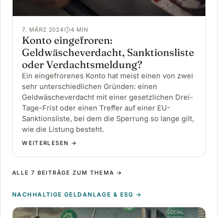
7. MÄRZ 2024
4 MIN
Konto eingefroren:
Geldwäscheverdacht, Sanktionsliste
oder Verdachtsmeldung?
Ein eingefrorenes Konto hat meist einen von zwei
sehr unterschiedlichen Gründen: einen
Geldwäscheverdacht mit einer gesetzlichen Drei-
Tage-Frist oder einen Treffer auf einer EU-
Sanktionsliste, bei dem die Sperrung so lange gilt,
wie die Listung besteht.
WEITERLESEN →
ALLE 7 BEITRÄGE ZUM THEMA →
NACHHALTIGE GELDANLAGE & ESG →