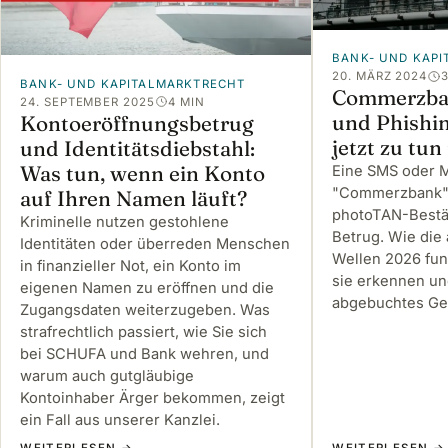
BANK- UND KAP
20. MÄRZ 2024
BANK- UND KAPITALMARKTRECHT
Commerzba
24. SEPTEMBER 2025
4 MIN
und Phishi
Kontoeröffnungsbetrug
jetzt zu tun 
und Identitätsdiebstahl:
Was tun, wenn ein Konto
Eine SMS oder M
"Commerzbank" 
auf Ihren Namen läuft?
photoTAN-Bestät
Kriminelle nutzen gestohlene
Betrug. Wie die 
Identitäten oder überreden Menschen
Wellen 2026 fun
in finanzieller Not, ein Konto im
sie erkennen un
eigenen Namen zu eröffnen und die
abgebuchtes Gel
Zugangsdaten weiterzugeben. Was
strafrechtlich passiert, wie Sie sich
bei SCHUFA und Bank wehren, und
warum auch gutgläubige
Kontoinhaber Ärger bekommen, zeigt
ein Fall aus unserer Kanzlei.
WEITERLESEN →
WEITERLESEN →