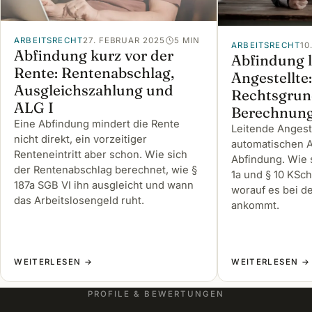
ARBEITSRECHT
27. FEBRUAR 2025
5 MIN
ARBEITSRECHT
10
Abfindung kurz vor der
Abfindung l
Rente: Rentenabschlag,
Angestellte
Ausgleichszahlung und
Rechtsgrun
ALG I
Berechnun
Eine Abfindung mindert die Rente
Leitende Angest
nicht direkt, ein vorzeitiger
automatischen A
Renteneintritt aber schon. Wie sich
Abfindung. Wie 
der Rentenabschlag berechnet, wie §
1a und § 10 KSc
187a SGB VI ihn ausgleicht und wann
worauf es bei d
das Arbeitslosengeld ruht.
ankommt.
WEITERLESEN →
WEITERLESEN →
PROFILE & BEWERTUNGEN