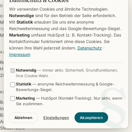
ÖFFNUNGSZEITEN
Wir verwenden Cookies und ähnliche Technologien.
Notwendige
sind für den Betrieb der Seite erforderlich.
BÜRO
Mit
Statistik
erlauben Sie uns eine anonyme
Mo – Fr 8:00–13:00 / 14:00–18:00
Reichweitenmessung und das Google-Bewertungs-Siegel.
TELEFONSPRECHZEITEN
Marketing
umfasst HubSpot (z. B. Kontakt-Tracking). Das
Mo – Fr 9:00–12:00 / 14:00–17:00
Kontaktformular funktioniert ohne diese Cookies. Sie
können Ihre Wahl jederzeit ändern.
Datenschutz
·
ADRESSE
Impressum
Rechtsanwalt Kaufmann
Heilbronnstraße 2
Notwendig
— immer aktiv. Sicherheit, Grundfunktionen,
§
28832 Achim
Ihre Cookie-Wahl.
Statistik
— anonyme Reichweitenmessung & Google-
Bewertungs-Siegel.
RECHTSGEBIETE
Marketing
— HubSpot (Kontakt-Tracking). Nur aktiv, wenn
Bank- und Kapitalmarktrecht
Sie zustimmen.
Insolvenzrecht
Bau- und Immobilienrecht
Ablehnen
Einstellungen
Akzeptieren
Arbeitsrecht
Steuerrecht