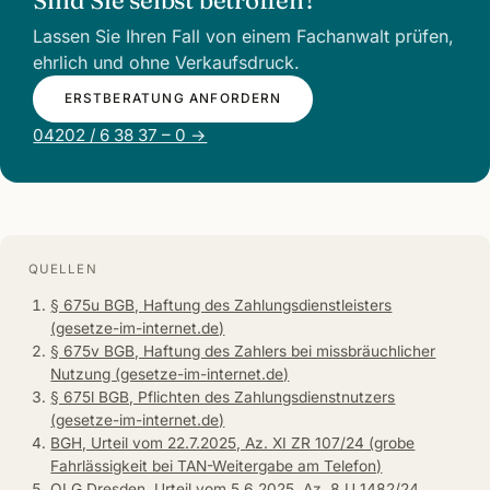
Sind Sie selbst betroffen?
Lassen Sie Ihren Fall von einem Fachanwalt prüfen,
ehrlich und ohne Verkaufsdruck.
ERSTBERATUNG ANFORDERN
04202 / 6 38 37 – 0 →
QUELLEN
§ 675u BGB, Haftung des Zahlungsdienstleisters
(gesetze-im-internet.de)
§ 675v BGB, Haftung des Zahlers bei missbräuchlicher
Nutzung (gesetze-im-internet.de)
§ 675l BGB, Pflichten des Zahlungsdienstnutzers
(gesetze-im-internet.de)
BGH, Urteil vom 22.7.2025, Az. XI ZR 107/24 (grobe
Fahrlässigkeit bei TAN-Weitergabe am Telefon)
OLG Dresden, Urteil vom 5.6.2025, Az. 8 U 1482/24