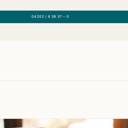
04202 / 6 38 37 – 0