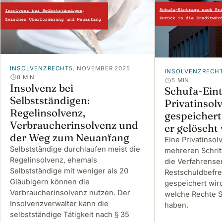
INSOLVENZRECHT
5. NOVEMBER 2025
INSOLVENZRECH
8 MIN
5 MIN
Insolvenz bei
Schufa-Ein
Selbstständigen:
Privatinsol
Regelinsolvenz,
gespeichert
Verbraucherinsolvenz und
er gelöscht
der Weg zum Neuanfang
Eine Privatinsol
Selbstständige durchlaufen meist die
mehreren Schritt
Regelinsolvenz, ehemals
die Verfahrense
Selbstständige mit weniger als 20
Restschuldbefr
Gläubigern können die
gespeichert wird
Verbraucherinsolvenz nutzen. Der
welche Rechte S
Insolvenzverwalter kann die
haben.
selbstständige Tätigkeit nach § 35