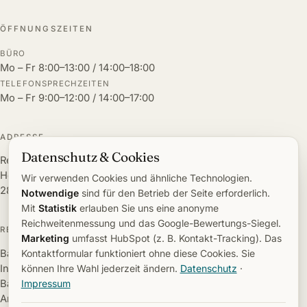
ÖFFNUNGSZEITEN
BÜRO
Mo – Fr 8:00–13:00 / 14:00–18:00
TELEFONSPRECHZEITEN
Mo – Fr 9:00–12:00 / 14:00–17:00
ADRESSE
Datenschutz & Cookies
Rechtsanwalt Kaufmann
Heilbronnstraße 2
Wir verwenden Cookies und ähnliche Technologien.
28832 Achim
Notwendige
sind für den Betrieb der Seite erforderlich.
Mit
Statistik
erlauben Sie uns eine anonyme
Reichweitenmessung und das Google-Bewertungs-Siegel.
RECHTSGEBIETE
Marketing
umfasst HubSpot (z. B. Kontakt-Tracking). Das
Kontaktformular funktioniert ohne diese Cookies. Sie
Bank- und Kapitalmarktrecht
können Ihre Wahl jederzeit ändern.
Datenschutz
·
Insolvenzrecht
Impressum
Bau- und Immobilienrecht
Arbeitsrecht