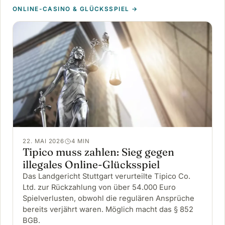
ONLINE-CASINO & GLÜCKSSPIEL →
22. MAI 2026
4 MIN
Tipico muss zahlen: Sieg gegen
illegales Online-Glücksspiel
Das Landgericht Stuttgart verurteilte Tipico Co.
Ltd. zur Rückzahlung von über 54.000 Euro
Spielverlusten, obwohl die regulären Ansprüche
bereits verjährt waren. Möglich macht das § 852
BGB.