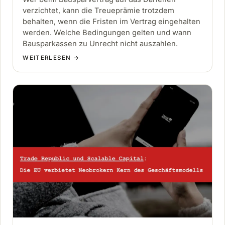
verzichtet, kann die Treueprämie trotzdem
behalten, wenn die Fristen im Vertrag eingehalten
werden. Welche Bedingungen gelten und wann
Bausparkassen zu Unrecht nicht auszahlen.
WEITERLESEN →