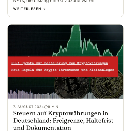
NFTs, die bislang eine Grauzone waren.
WEITERLESEN →
7. AUGUST 2024
9 MIN
Steuern auf Kryptowährungen in
Deutschland: Freigrenze, Haltefrist
und Dokumentation