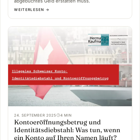
abgebuchtes Geld erstatten muss.
WEITERLESEN →
24. SEPTEMBER 2025
4 MIN
Kontoeröffnungsbetrug und
Identitätsdiebstahl: Was tun, wenn
ein Konto auf Ihren Namen läuft?