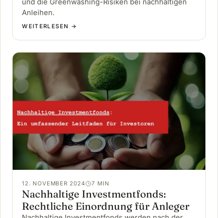
und die Greenwashing-Risiken bei nachhaltigen
Anleihen.
WEITERLESEN →
12. NOVEMBER 2024
7 MIN
Nachhaltige Investmentfonds:
Rechtliche Einordnung für Anleger
Nachhaltige Investmentfonds werden nach der