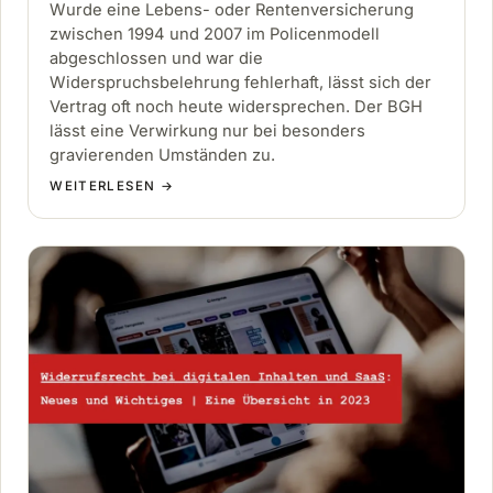
Wurde eine Lebens- oder Rentenversicherung
zwischen 1994 und 2007 im Policenmodell
abgeschlossen und war die
Widerspruchsbelehrung fehlerhaft, lässt sich der
Vertrag oft noch heute widersprechen. Der BGH
lässt eine Verwirkung nur bei besonders
gravierenden Umständen zu.
WEITERLESEN →