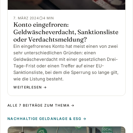
7. MÄRZ 2024
4 MIN
Konto eingefroren:
Geldwäscheverdacht, Sanktionsliste
oder Verdachtsmeldung?
Ein eingefrorenes Konto hat meist einen von zwei
sehr unterschiedlichen Gründen: einen
Geldwäscheverdacht mit einer gesetzlichen Drei-
Tage-Frist oder einen Treffer auf einer EU-
Sanktionsliste, bei dem die Sperrung so lange gilt,
wie die Listung besteht.
WEITERLESEN →
ALLE 7 BEITRÄGE ZUM THEMA →
NACHHALTIGE GELDANLAGE & ESG →