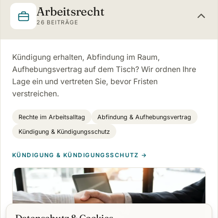
Arbeitsrecht
26 BEITRÄGE
Kündigung erhalten, Abfindung im Raum,
Aufhebungsvertrag auf dem Tisch? Wir ordnen Ihre
Lage ein und vertreten Sie, bevor Fristen
verstreichen.
Rechte im Arbeitsalltag
Abfindung & Aufhebungsvertrag
Kündigung & Kündigungsschutz
KÜNDIGUNG & KÜNDIGUNGSSCHUTZ →
Datenschutz & Cookies