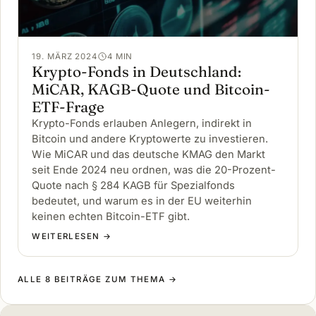
19. MÄRZ 2024
4 MIN
Krypto-Fonds in Deutschland:
MiCAR, KAGB-Quote und Bitcoin-
ETF-Frage
Krypto-Fonds erlauben Anlegern, indirekt in
Bitcoin und andere Kryptowerte zu investieren.
Wie MiCAR und das deutsche KMAG den Markt
seit Ende 2024 neu ordnen, was die 20-Prozent-
Quote nach § 284 KAGB für Spezialfonds
bedeutet, und warum es in der EU weiterhin
keinen echten Bitcoin-ETF gibt.
WEITERLESEN →
ALLE 8 BEITRÄGE ZUM THEMA →